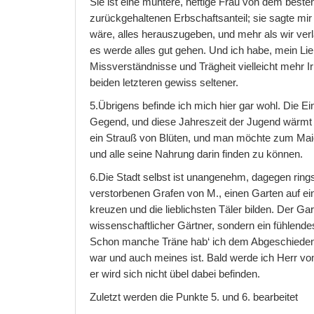
Sie ist eine muntere, heftige Frau von dem beste
zurückgehaltenen Erbschaftsanteil; sie sagte mir
wäre, alles herauszugeben, und mehr als wir verl
es werde alles gut gehen. Und ich habe, mein Li
Missverständnisse und Trägheit vielleicht mehr I
beiden letzteren gewiss seltener.
5.Übrigens befinde ich mich hier gar wohl. Die E
Gegend, und diese Jahreszeit der Jugend wärmt m
ein Strauß von Blüten, und man möchte zum M
und alle seine Nahrung darin finden zu können.
6.Die Stadt selbst ist unangenehm, dagegen rin
verstorbenen Grafen von M., einen Garten auf ei
kreuzen und die lieblichsten Täler bilden. Der Gart
wissenschaftlicher Gärtner, sondern ein fühlende
Schon manche Träne hab‘ ich dem Abgeschiedenen
war und auch meines ist. Bald werde ich Herr vom
er wird sich nicht übel dabei befinden.
Zuletzt werden die Punkte 5. und 6. bearbeitet