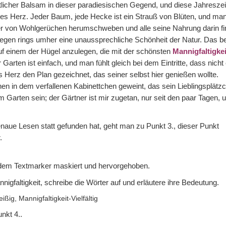
licher Balsam in dieser paradiesischen Gegend, und diese Jahreszei
des Herz. Jeder Baum, jede Hecke ist ein Strauß von Blüten, und ma
 von Wohlgerüchen herumschweben und alle seine Nahrung darin f
gegen rings umher eine unaussprechliche Schönheit der Natur. Das 
f einem der Hügel anzulegen, die mit der schönsten
Mannigfaltigke
 Garten ist einfach, und man fühlt gleich bei dem Eintritte, dass nicht 
s Herz den Plan gezeichnet, das seiner selbst hier genießen wollte.
 in dem verfallenen Kabinettchen geweint, das sein Lieblingsplätz
 Garten sein; der Gärtner ist mir zugetan, nur seit den paar Tagen, 
aue Lesen statt gefunden hat, geht man zu Punkt 3., dieser Punkt
.
 dem Textmarker maskiert und hervorgehoben.
igfaltigkeit, schreibe die Wörter auf und erläutere ihre Bedeutung.
ig, Mannigfaltigkeit-Vielfältig
unkt 4..