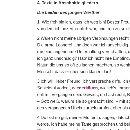
4. Texte in Abschnitte gliedern
Die Leiden des jungen Werther
1. Wie froh bin ich, dass ich weg bin! Bester Fr
von dem ich unzertrennlich war, und froh zu sein!
2.Waren nicht meine übrigen Verbindungen recht
Die arme Leonore! Und doch war ich unschuldig. 
mir eine angenehme Unterhaltung verschafften, d
ich ganz unschuldig? Hab‘ ich nicht ihre Empfin
Natur, die uns so oft zu lachen machten, so wenig 
Mensch, dass er über sich klagen darf!
3.Ich will, lieber Freund, ich verspreche dir’s, ic
Schicksal vorlegt,
wiederkäuen
, wie ich’s imme
soll mir vergangen sein. Gewiss, du hast recht,
– Gott weiß, warum sie so gemacht sind! – mit so
des vergangenen Übels zurückzurufen, eher als e
4.Du bist so gut, meiner Mutter zu sagen, daß ic
werde. Ich habe meine Tante gesprochen und bei