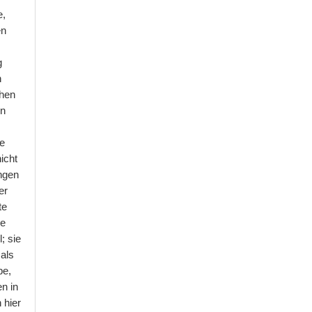
e,
en
g
h
chen
en
ne
icht
ungen
er
te
ge
; sie
als
be,
n in
 hier