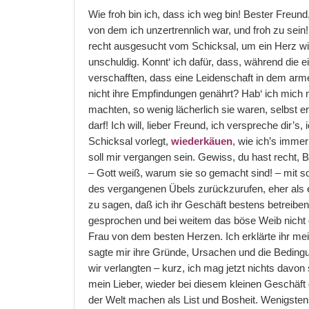
Wie froh bin ich, dass ich weg bin! Bester Freun
von dem ich unzertrennlich war, und froh zu sein
recht ausgesucht vom Schicksal, um ein Herz w
unschuldig. Konnt‘ ich dafür, dass, während die
verschafften, dass eine Leidenschaft in dem arm
nicht ihre Empfindungen genährt? Hab‘ ich mich 
machten, so wenig lächerlich sie waren, selbst er
darf! Ich will, lieber Freund, ich verspreche dir’s
Schicksal vorlegt,
wiederkäuen
, wie ich’s imme
soll mir vergangen sein. Gewiss, du hast recht,
– Gott weiß, warum sie so gemacht sind! – mit so
des vergangenen Übels zurückzurufen, eher als ei
zu sagen, daß ich ihr Geschäft bestens betreibe
gesprochen und bei weitem das böse Weib nicht g
Frau von dem besten Herzen. Ich erklärte ihr me
sagte mir ihre Gründe, Ursachen und die Bedingu
wir verlangten – kurz, ich mag jetzt nichts davo
mein Lieber, wieder bei diesem kleinen Geschäft 
der Welt machen als List und Bosheit. Wenigstens