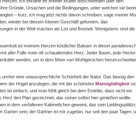
n Herzen. Ich erklärte ihr meiner Mutter Beschwerden über den
 ihre Gründe, Ursachen und die Bedingungen, unter welchen sie berei
angten – kurz, ich mag jetzt nichts davon schreiben, sage meiner Mut
eber, wieder bei diesem kleinen Geschäft gefunden, das
rrungen in der Welt machen als List und Bosheit. Wenigstens sind die
insamkeit ist meinem Herzen köstlicher Balsam in dieser paradiesisc
it aller Fülle mein oft schauderndes Herz. Jeder Baum, jede Hecke 
aienkäfer werden, um in dem Meer von Wohlgerüchen herumschwebe
gs umher eine unaussprechliche Schönheit der Natur. Das bewog den
nem der Hügel anzulegen, die mit der schönsten
Mannigfaltigkeit
si
en ist einfach, und man fühlt gleich bei dem Eintritte, dass nicht ein
s Herz den Plan gezeichnet, das seiner selbst hier genießen wollte.
 in dem verfallenen Kabinettchen geweint, das sein Lieblingsplätz
 Garten sein; der Gärtner ist mir zugetan, nur seit den paar Tagen, 