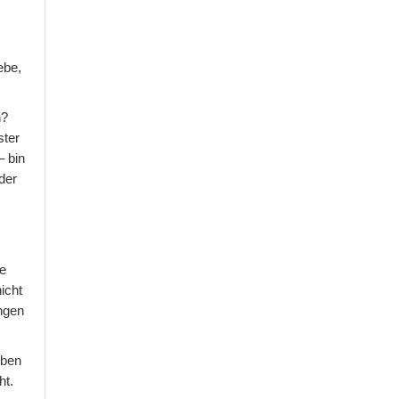
ebe,
n?
ster
– bin
der
ne
icht
ungen
eben
ht.