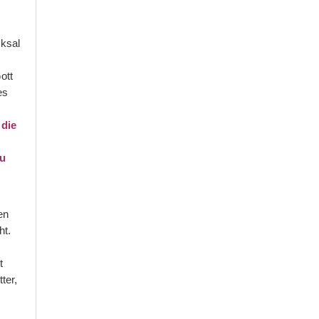
cksal
ott
es
 die
zu
en
ht.
t
ter,