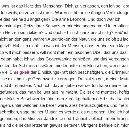
d, was ist das Herz des Menschen! Dich zu verlassen, den ich so lieb
! Ich weiß, du verzeihst mir’s. Waren nicht meine übrigen Verbindung
ie das meine zu ängstigen? Die arme Leonore! Und doch war ich
 eigensinnigen Reize ihrer Schwester mir eine angenehme Unterhaltun
en Herzen sich bildete? Und doch – bin ich ganz unschuldig? Hab‘ ic
nicht an den ganz wahren Ausdrücken der Natur, die uns so oft zu la
getzt? Hab‘ ich nicht – o was ist der Mensch, dass er über sich klag
, ich will mich bessern, will nicht mehr ein bisschen Übel, das uns das
r getan habe; ich will das Gegenwärtige genießen, und das Vergange
 Bester, der Schmerzen wären minder unter den Menschen, wenn sie n
 viel
Emsigkeit
der Einbildungskraft sich beschäftigten, die Erinner
ne gleichgültige Gegenwart zu ertragen. Du bist so gut, meiner Mutt
n und ihr ehestens Nachricht davon geben werde. Ich habe meine Tan
efunden, das man bei uns aus ihr macht. Sie ist eine muntere, hefti
iner Mutter Beschwerden über den zurückgehaltenen Erbschaftsanteil
ngen, unter welchen sie bereit wäre, alles herauszugeben, und mehr 
n schreiben, sage meiner Mutter, es werde alles gut gehen. Und ich ha
gefunden, das Missverständnisse und Trägheit vielleicht mehr Irrunge
 sind die beiden letzteren gewiss seltener. Übrigens befinde ich mich