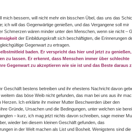
 will mich bessern, will nicht mehr ein bisschen Übel, das uns das Schi
be; ich will das Gegenwärtige genießen, und das Vergangene soll mir
 der Schmerzen wären minder unter den Menschen, wenn sie nicht – G
msigkeit
der Einbildungskraft sich beschäftigten, die Erinnerungen d
gleichgültige Gegenwart zu ertragen.
lbstmitleid baden. Er verspricht das hier und jetzt zu genießen,
n zu lassen. Er erkennt, dass Menschen immer über schlechte
ihre Gegenwart zu akzeptieren wie sie ist und das Beste daraus 
ihr Geschäft bestens betreiben und ihr ehestens Nachricht davon geb
 weitem das böse Weib nicht gefunden, das man bei uns aus ihr mac
n Herzen. Ich erklärte ihr meiner Mutter Beschwerden über den
 ihre Gründe, Ursachen und die Bedingungen, unter welchen sie berei
angten – kurz, ich mag jetzt nichts davon schreiben, sage meiner Mut
eber, wieder bei diesem kleinen Geschäft gefunden, das
rrungen in der Welt machen als List und Bosheit. Wenigstens sind die