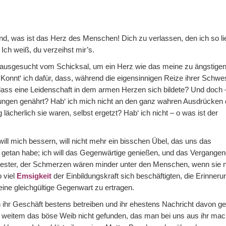
eund, was ist das Herz des Menschen! Dich zu verlassen, den ich so li
 Ich weiß, du verzeihst mir’s.
 ausgesucht vom Schicksal, um ein Herz wie das meine zu ängstige
Konnt‘ ich dafür, dass, während die eigensinnigen Reize ihrer Schwe
ass eine Leidenschaft in dem armen Herzen sich bildete? Und doch 
dungen genährt? Hab‘ ich mich nicht an den ganz wahren Ausdrücken 
lächerlich sie waren, selbst ergetzt? Hab‘ ich nicht – o was ist der
h will mich bessern, will nicht mehr ein bisschen Übel, das uns das
r getan habe; ich will das Gegenwärtige genießen, und das Vergange
 Bester, der Schmerzen wären minder unter den Menschen, wenn sie n
 viel
Emsigkeit
der Einbildungskraft sich beschäftigten, die Erinner
ine gleichgültige Gegenwart zu ertragen.
h ihr Geschäft bestens betreiben und ihr ehestens Nachricht davon g
 weitem das böse Weib nicht gefunden, das man bei uns aus ihr mac