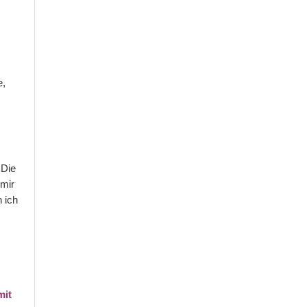
e,
 Die
 mir
 ich
mit