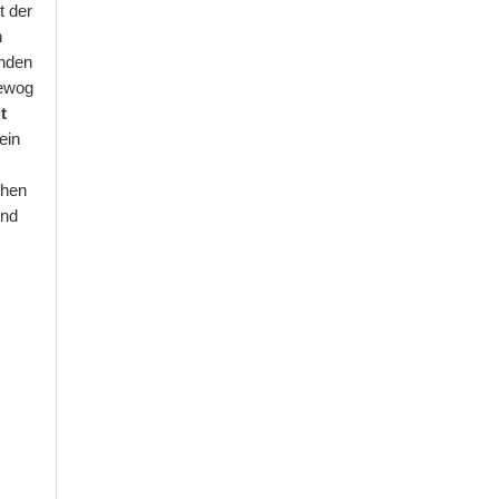
t der
n
inden
bewog
i
t
ein
chen
und