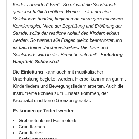
Kinder antworten“
Frei“
. Somit wird die Sportstunde
Wenn Kinder ständig am Reden sind
gemeinschaftlich eröffnet. Wenn es sich um eine
Spielstunde handelt, beginnt man diese gern mit einem
Wie bekomme ich mein Kind besser ins Bett
Kennlernspiel. Nach der Begrüßung und Eröffnung der
Aufbau einer Turn- und Spielstunde
Stunde, sollte der restliche Ablauf den Kindern erklärt
werden. So werden alle Fragen gleich beantwortet und
Partnerschaft
es kann keine Unruhe entstehen. Die Turn- und
Spielstunde wird in drei Bereiche unterteilt:
Einleitung,
Beziehungsprobleme
Hauptteil, Schlussteil.
Die fünf Schritte der Partnerschaft
Die
Einleitung
kann auch mit musikalischer
Unterhaltung begleitet werden. Hierbei kann man gut mit
Kommunikation zwischen Menschen
Kinderliedern und Bewegungsliedern arbeiten. Auch die
Instrumente können zum Einsatz kommen, der
Kreativität sind keine Grenzen gesetzt.
Es können gefördert werden:
Grobmotorik und Feinmotorik
Grundformen
Grundfarben