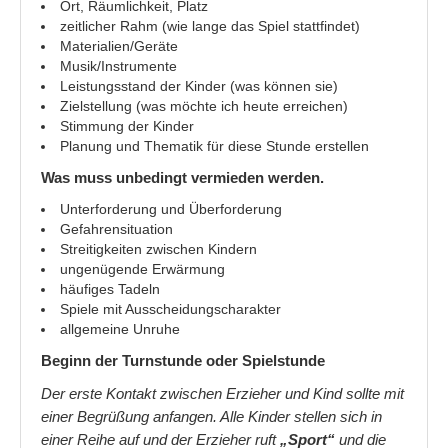
Ort, Räumlichkeit, Platz
zeitlicher Rahm (wie lange das Spiel stattfindet)
Wie erschließe ich einen Text richtig
Materialien/Geräte
Musik/Instrumente
Worauf man bei einer Buchvorstellung achten sollte
Leistungsstand der Kinder (was können sie)
Zielstellung (was möchte ich heute erreichen)
Gesundheit
Stimmung der Kinder
Planung und Thematik für diese Stunde erstellen
Immer wieder Milchstau
Was muss unbedingt vermieden werden.
Nasensauger für Baby´s hilft oder nicht?
Unterforderung und Überforderung
Gefahrensituation
Kinder
Streitigkeiten zwischen Kindern
ungenügende Erwärmung
Entwicklung der zeichnerischen Malstile von Kindern!
häufiges Tadeln
Spiele mit Ausscheidungscharakter
Mein Kind ist so anstrengend und hat einen großen Bewegun
allgemeine Unruhe
Kindererziehung
Beginn der Turnstunde oder Spielstunde
Der erste Kontakt zwischen Erzieher und Kind sollte mit
Mein Kind hat ständig Streit und diskutiert ohne Ende
einer Begrüßung anfangen. Alle Kinder stellen sich in
Wenn Kinder nicht ordentlich essen
einer Reihe auf und der Erzieher ruft
„Sport“
und die