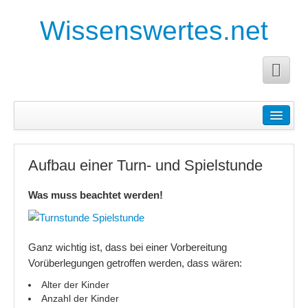
Wissenswertes.net
Startseite
Anleitungen
Aufbau einer Turn- und Spielstunde
Anforderungen an die Facharbeit
Was muss beachtet werden!
Anleitung für eine Buchanalyse
Pädagogische Planung
Ganz wichtig ist, dass bei einer Vorbereitung
Planung für Erzieher
Vorüberlegungen getroffen werden, dass wären:
Planung und Durchführung eines Projektes
Alter der Kinder
Anzahl der Kinder
Tagesplanung für Erzieher