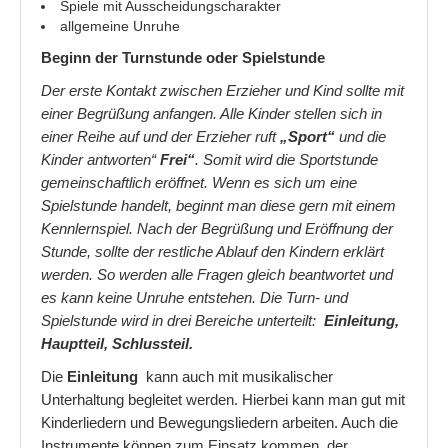
Spiele mit Ausscheidungscharakter
Wenn Kinder ständig am Reden sind
allgemeine Unruhe
Beginn der Turnstunde oder Spielstunde
Wie bekomme ich mein Kind besser ins Bett
Der erste Kontakt zwischen Erzieher und Kind sollte mit
Aufbau einer Turn- und Spielstunde
einer Begrüßung anfangen. Alle Kinder stellen sich in
einer Reihe auf und der Erzieher ruft
„Sport“
und die
Partnerschaft
Kinder antworten“
Frei“
. Somit wird die Sportstunde
gemeinschaftlich eröffnet. Wenn es sich um eine
Beziehungsprobleme
Spielstunde handelt, beginnt man diese gern mit einem
Die fünf Schritte der Partnerschaft
Kennlernspiel. Nach der Begrüßung und Eröffnung der
Stunde, sollte der restliche Ablauf den Kindern erklärt
Kommunikation zwischen Menschen
werden. So werden alle Fragen gleich beantwortet und
es kann keine Unruhe entstehen. Die Turn- und
Spielstunde wird in drei Bereiche unterteilt:
Einleitung,
Hauptteil, Schlussteil.
Die
Einleitung
kann auch mit musikalischer
Unterhaltung begleitet werden. Hierbei kann man gut mit
Kinderliedern und Bewegungsliedern arbeiten. Auch die
Instrumente können zum Einsatz kommen, der