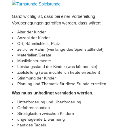
Wie erschließe ich einen Text richtig
Ganz wichtig ist, dass bei einer Vorbereitung
Worauf man bei einer Buchvorstellung achten sollte
Vorüberlegungen getroffen werden, dass wären:
Alter der Kinder
Gesundheit
Anzahl der Kinder
Ort, Räumlichkeit, Platz
Immer wieder Milchstau
zeitlicher Rahm (wie lange das Spiel stattfindet)
Materialien/Geräte
Nasensauger für Baby´s hilft oder nicht?
Musik/Instrumente
Leistungsstand der Kinder (was können sie)
Kinder
Zielstellung (was möchte ich heute erreichen)
Stimmung der Kinder
Entwicklung der zeichnerischen Malstile von Kindern!
Planung und Thematik für diese Stunde erstellen
Mein Kind ist so anstrengend und hat einen großen Bewegun
Was muss unbedingt vermieden werden.
Kindererziehung
Unterforderung und Überforderung
Gefahrensituation
Mein Kind hat ständig Streit und diskutiert ohne Ende
Streitigkeiten zwischen Kindern
ungenügende Erwärmung
Wenn Kinder nicht ordentlich essen
häufiges Tadeln