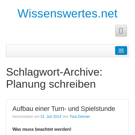
Wissenswertes.net
Startseite
Anleitungen
Schlagwort-Archive:
Anforderungen an die Facharbeit
Planung schreiben
Anleitung für eine Buchanalyse
Pädagogische Planung
Aufbau einer Turn- und Spielstunde
Planung für Erzieher
Geschrieben am
31. Juli 2014
Von
Tina Denner
Planung und Durchführung eines Projektes
Was muss beachtet werden!
Tagesplanung für Erzieher