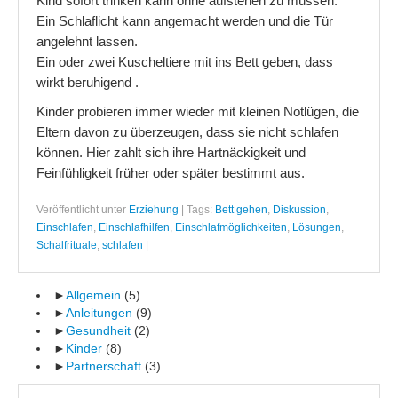
Kind sofort trinken kann ohne aufstehen zu müssen.
Ein Schlaflicht kann angemacht werden und die Tür
angelehnt lassen.
Ein oder zwei Kuscheltiere mit ins Bett geben, dass
wirkt beruhigend .
Kinder probieren immer wieder mit kleinen Notlügen, die
Eltern davon zu überzeugen, dass sie nicht schlafen
können. Hier zahlt sich ihre Hartnäckigkeit und
Feinfühligkeit früher oder später bestimmt aus.
Veröffentlicht unter
Erziehung
|
Tags:
Bett gehen
,
Diskussion
,
Einschlafen
,
Einschlafhilfen
,
Einschlafmöglichkeiten
,
Lösungen
,
Schalfrituale
,
schlafen
|
►
Allgemein
(5)
►
Anleitungen
(9)
►
Gesundheit
(2)
►
Kinder
(8)
►
Partnerschaft
(3)