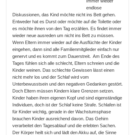
Immer wieder
endlose
Wie erschließe ich einen Text richtig
Diskussionen, das Kind möchte nicht ins Bett gehen.
Entweder hat es Durst oder möchte auf die Toilette oder
Worauf man bei einer Buchvorstellung achten sollte
es möchte ihnen von den Tag erzählen. Es findet immer
Gesundheit
wieder neue ausreden um nicht ins Bett zu müssen.
Wenn Eltern immer wieder auf die Ausflüchte der Kinder
Immer wieder Milchstau
eingehen, dann sind alle Familienmitglieder einfach nur
genervt und es kommt zum Dauerstreit. Am Ende des
Nasensauger für Baby´s hilft oder nicht?
Tages fühlen sich alle schlecht, Eltern schreien und die
Kinder weinen. Das schlechte Gewissen lässt einen
Kinder
nicht mehr los und der Schlaf wird vom
Entwicklung der zeichnerischen Malstile von Kindern!
Unterbewusstsein und den negativen Gedanken gestört.
Doch Eltern müssen Kindern klare Grenzen setzen.
Mein Kind ist so anstrengend und hat einen großen Bewegun
Kinder haben ihren eigenen Kopf und sind eigenständige
Individuen, doch ist der Schlaf keine Strafe. Schlafen ist
Kindererziehung
für Kinder wichtig, gerade in der Wachstumsphase
brauchen Kinder ausreichend davon. Das Gehirn
Mein Kind hat ständig Streit und diskutiert ohne Ende
verarbeitet den Tagesablauf und die erlebten Sachen.
Wenn Kinder nicht ordentlich essen
Der Körper heilt sich und lädt den Akku auf, die Sinne