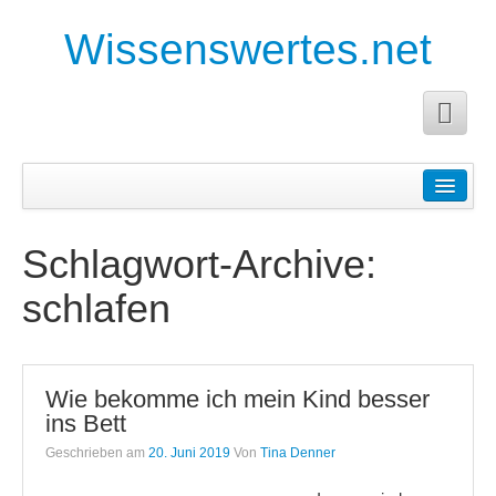
Wissenswertes.net
Startseite
Anleitungen
Schlagwort-Archive:
Anforderungen an die Facharbeit
schlafen
Anleitung für eine Buchanalyse
Pädagogische Planung
Wie bekomme ich mein Kind besser
Planung für Erzieher
ins Bett
Planung und Durchführung eines Projektes
Geschrieben am
20. Juni 2019
Von
Tina Denner
Tagesplanung für Erzieher