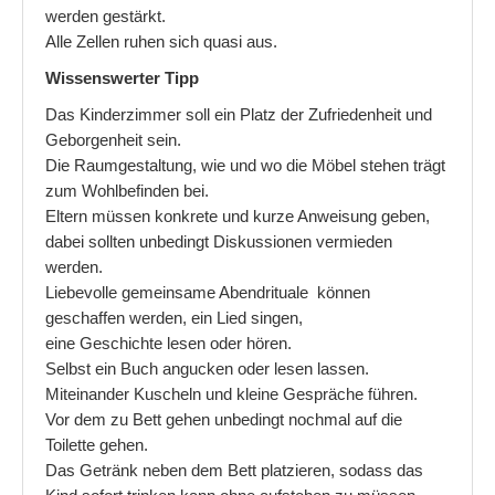
werden gestärkt.
Wenn Kinder ständig am Reden sind
Alle Zellen ruhen sich quasi aus.
Wie bekomme ich mein Kind besser ins Bett
Wissenswerter Tipp
Das Kinderzimmer soll ein Platz der Zufriedenheit und
Aufbau einer Turn- und Spielstunde
Geborgenheit sein.
Partnerschaft
Die Raumgestaltung, wie und wo die Möbel stehen trägt
zum Wohlbefinden bei.
Beziehungsprobleme
Eltern müssen konkrete und kurze Anweisung geben,
dabei sollten unbedingt Diskussionen vermieden
Die fünf Schritte der Partnerschaft
werden.
Kommunikation zwischen Menschen
Liebevolle gemeinsame Abendrituale können
geschaffen werden, ein Lied singen,
eine Geschichte lesen oder hören.
Selbst ein Buch angucken oder lesen lassen.
Miteinander Kuscheln und kleine Gespräche führen.
Vor dem zu Bett gehen unbedingt nochmal auf die
Toilette gehen.
Das Getränk neben dem Bett platzieren, sodass das