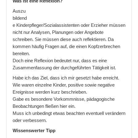
Was ist eine Reflexion?
Auszu
Wie erschließe ich einen Text richtig
bildend
Worauf man bei einer Buchvorstellung achten sollte
e Kinderpfleger/Sozialassistenten oder Erzieher müssen
nicht nur Analysen, Planungen oder Angebote
Gesundheit
schreiben. Sie müssen diese auch reflektieren. Da
kommen häufig Fragen auf, die einen Kopfzerbrechen
Immer wieder Milchstau
bereiten.
Nasensauger für Baby´s hilft oder nicht?
Doch eine Reflexion bedeutet nur, dass es eine
Zusammenfassung der durchgeführten Tätigkeit ist.
Kinder
Habe ich das Ziel, dass ich mir gesetzt habe erreicht.
Wie waren einzelne Kinder, positive sowie negative
Entwicklung der zeichnerischen Malstile von Kindern!
Ereignisse werden kurz beschrieben.
Mein Kind ist so anstrengend und hat einen großen Bewegun
Gabe es besondere Vorkommnisse, pädagogische
Beobachtungen fließen hier ein.
Kindererziehung
Muss ich unbedingt etwas beachten eventuell verändern
oder verbessern.
Mein Kind hat ständig Streit und diskutiert ohne Ende
Wissenswerter Tipp
Wenn Kinder nicht ordentlich essen