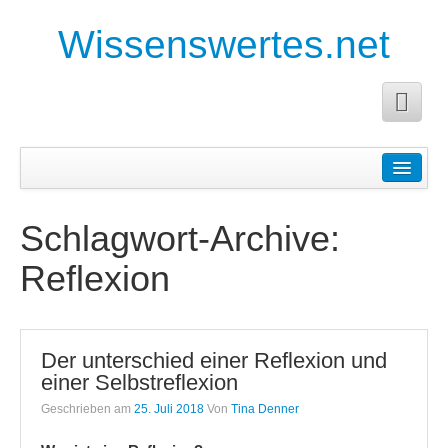
Wissenswertes.net
Startseite
Anleitungen
Schlagwort-Archive:
Anforderungen an die Facharbeit
Reflexion
Anleitung für eine Buchanalyse
Pädagogische Planung
Der unterschied einer Reflexion und
Planung für Erzieher
einer Selbstreflexion
Planung und Durchführung eines Projektes
Geschrieben am
25. Juli 2018
Von
Tina Denner
Tagesplanung für Erzieher