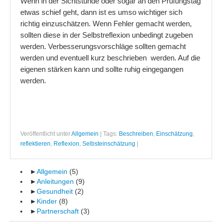
Wenn in der Sichtstunde oder sogar an den Prüfungstag
etwas schief geht, dann ist es umso wichtiger sich
richtig einzuschätzen. Wenn Fehler gemacht werden,
sollten diese in der Selbstreflexion unbedingt zugeben
werden. Verbesserungsvorschläge sollten gemacht
werden und eventuell kurz beschrieben werden. Auf die
eigenen stärken kann und sollte ruhig eingegangen
werden.
Veröffentlicht unter
Allgemein
|
Tags:
Beschreiben
,
Einschätzung
,
reflektieren
,
Reflexion
,
Selbsteinschätzung
|
►
Allgemein
(5)
►
Anleitungen
(9)
►
Gesundheit
(2)
►
Kinder
(8)
►
Partnerschaft
(3)