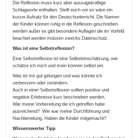
Die Reflexion muss kurz aber aussagekräftige
Wenn Kinder ständig am Reden sind
Schlagworte enthalten. Stellt euch vor es wäre ein
kurzer Aufsatz für den Deutschunterricht. Die Namen
Wie bekomme ich mein Kind besser ins Bett
der Kinder können ruhig in die Reflexion geschrieben
werden außer es gibt besondere Auflagen die im Vorfeld
Aufbau einer Turn- und Spielstunde
beachtet werden müssen zwecks Datenschutz.
Partnerschaft
Was ist eine Selbstreflexion?
Beziehungsprobleme
Eine Selbstreflexion ist eine Selbsteinschätzung, wie
schätze ich mich und mein können selbst ein.
Die fünf Schritte der Partnerschaft
Was ist mir gut gelungen und was könnte ich
Kommunikation zwischen Menschen
verbessern oder verändern.
Auch in einer Selbstreflexion sollten positive und
negative Erlebnisse kurz beschrieben werden.
War meine Vorbereitung die ich getroffen habe
ausreichend? Wie war meine Durchführung und
Nachbereitung. Haben die Kinder mitgemacht?
Wissenswerter Tipp