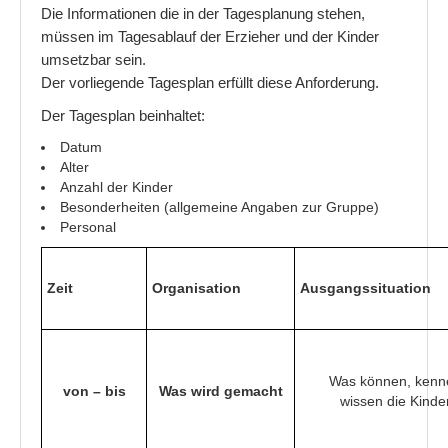
Die Informationen die in der Tagesplanung stehen,
müssen im Tagesablauf der Erzieher und der Kinder
Wie erschließe ich einen Text richtig
umsetzbar sein.
Worauf man bei einer Buchvorstellung achten sollte
Der vorliegende Tagesplan erfüllt diese Anforderung.
Der Tagesplan beinhaltet:
Gesundheit
Datum
Immer wieder Milchstau
Alter
Anzahl der Kinder
Nasensauger für Baby´s hilft oder nicht?
Besonderheiten (allgemeine Angaben zur Gruppe)
Personal
Kinder
Entwicklung der zeichnerischen Malstile von Kindern!
Zeit
Organisation
Ausgangssituation
Mein Kind ist so anstrengend und hat einen großen Bewegun
Kindererziehung
Was können, kenn
von – bis
Was wird gemacht
Mein Kind hat ständig Streit und diskutiert ohne Ende
wissen die Kinde
Wenn Kinder nicht ordentlich essen