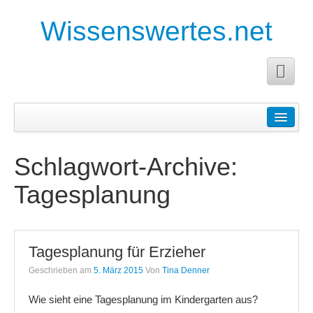
Wissenswertes.net
Startseite
Anleitungen
Schlagwort-Archive:
Anforderungen an die Facharbeit
Tagesplanung
Anleitung für eine Buchanalyse
Pädagogische Planung
Tagesplanung für Erzieher
Planung für Erzieher
Geschrieben am
5. März 2015
Von
Tina Denner
Planung und Durchführung eines Projektes
Wie sieht eine Tagesplanung im Kindergarten aus?
Tagesplanung für Erzieher