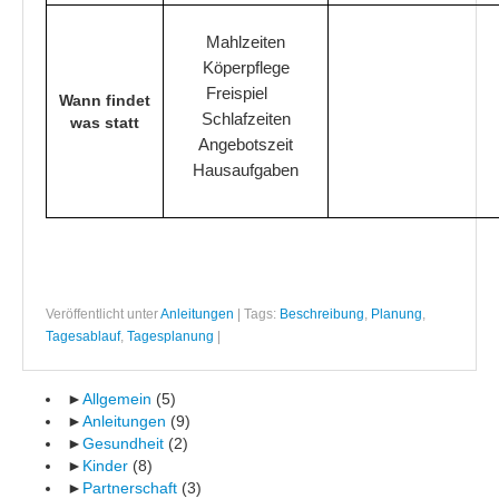
Wenn Kinder ständig am Reden sind
Mahlzeiten
Köperpflege
Wie bekomme ich mein Kind besser ins Bett
Freispiel
Wann findet
Aufbau einer Turn- und Spielstunde
Schlafzeiten
was statt
Angebotszeit
Partnerschaft
Hausaufgaben
Beziehungsprobleme
Die fünf Schritte der Partnerschaft
Kommunikation zwischen Menschen
Veröffentlicht unter
Anleitungen
|
Tags:
Beschreibung
,
Planung
,
Tagesablauf
,
Tagesplanung
|
►
Allgemein
(5)
►
Anleitungen
(9)
►
Gesundheit
(2)
►
Kinder
(8)
►
Partnerschaft
(3)