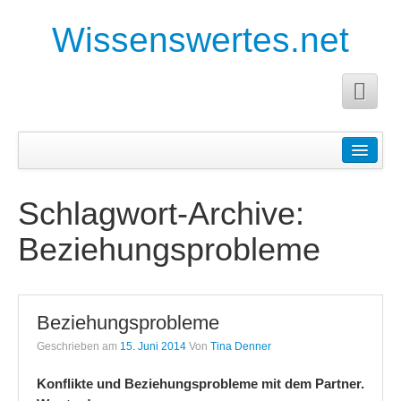
Wissenswertes.net
Startseite
Anleitungen
Schlagwort-Archive:
Anforderungen an die Facharbeit
Beziehungsprobleme
Anleitung für eine Buchanalyse
Pädagogische Planung
Beziehungsprobleme
Planung für Erzieher
Geschrieben am
15. Juni 2014
Von
Tina Denner
Planung und Durchführung eines Projektes
Konflikte und Beziehungsprobleme mit dem Partner.
Tagesplanung für Erzieher