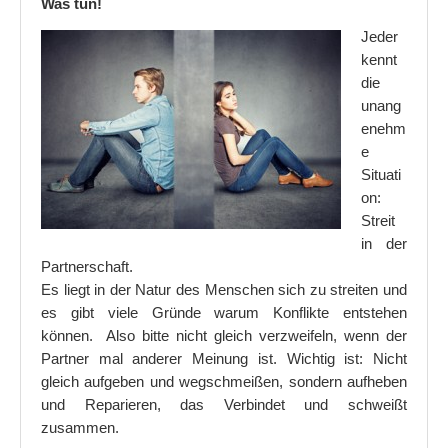
Was tun!
Jeder
Wie erschließe ich einen Text richtig
kennt
Worauf man bei einer Buchvorstellung achten sollte
die
unang
Gesundheit
enehm
e
Immer wieder Milchstau
Situati
Nasensauger für Baby´s hilft oder nicht?
on:
Streit
Kinder
in der
Partnerschaft.
Entwicklung der zeichnerischen Malstile von Kindern!
Es liegt in der Natur des Menschen sich zu streiten und
es gibt viele Gründe warum Konflikte entstehen
Mein Kind ist so anstrengend und hat einen großen Bewegun
können. Also bitte nicht gleich verzweifeln, wenn der
Kindererziehung
Partner mal anderer Meinung ist. Wichtig ist: Nicht
gleich aufgeben und wegschmeißen, sondern aufheben
Mein Kind hat ständig Streit und diskutiert ohne Ende
und Reparieren, das Verbindet und schweißt
zusammen.
Wenn Kinder nicht ordentlich essen