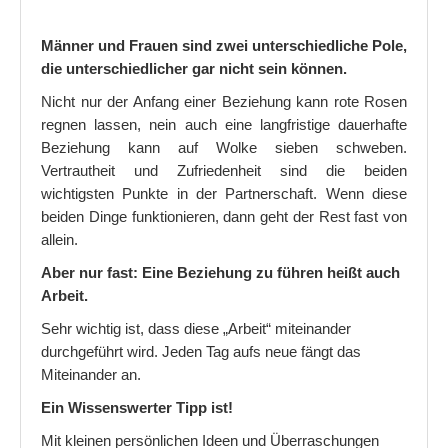
Wenn Kinder ständig am Reden sind
Männer und Frauen sind zwei unterschiedliche Pole,
Wie bekomme ich mein Kind besser ins Bett
die unterschiedlicher gar nicht sein können.
Nicht nur der Anfang einer Beziehung kann rote Rosen
Aufbau einer Turn- und Spielstunde
regnen lassen, nein auch eine langfristige dauerhafte
Partnerschaft
Beziehung kann auf Wolke sieben schweben.
Vertrautheit und Zufriedenheit sind die beiden
Beziehungsprobleme
wichtigsten Punkte in der Partnerschaft. Wenn diese
beiden Dinge funktionieren, dann geht der Rest fast von
Die fünf Schritte der Partnerschaft
allein.
Kommunikation zwischen Menschen
Aber nur fast: Eine Beziehung zu führen heißt auch
Arbeit.
Sehr wichtig ist, dass diese „Arbeit“ miteinander
durchgeführt wird. Jeden Tag aufs neue fängt das
Miteinander an.
Ein Wissenswerter Tipp ist!
Mit kleinen persönlichen Ideen und Überraschungen